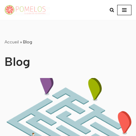
Aller
au
contenu
Accueil
»
Blog
Blog