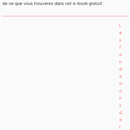
de ce que vous trouverez dans cet e-book gratuit :
L
e
s
f
o
n
d
a
ti
o
n
s
d
e
l’